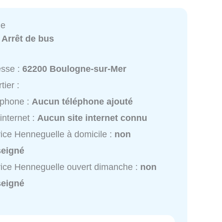
le
:
Arrêt de bus
esse :
62200 Boulogne-sur-Mer
tier :
éphone :
Aucun téléphone ajouté
 internet :
Aucun site internet connu
ice Henneguelle à domicile :
non
seigné
ice Henneguelle ouvert dimanche :
non
seigné