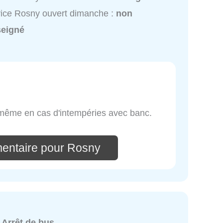
ice Rosny ouvert dimanche :
non
seigné
 même en cas d'intempéries avec banc.
entaire pour Rosny
:
Arrêt de bus