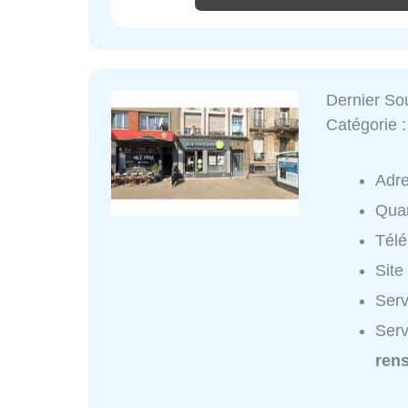
Dernier So
Catégorie 
Adr
Quar
Tél
Site
Serv
Serv
ren