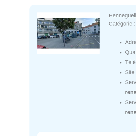
Henneguel
Catégorie 
Adr
Quar
Tél
Site
Serv
ren
Serv
ren