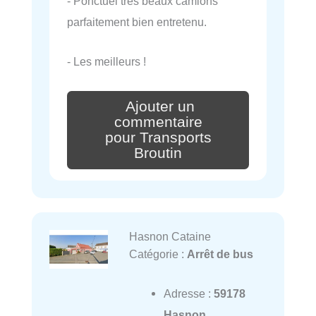
- Ponctuel très beaux camions
parfaitement bien entretenu.
- Les meilleurs !
Ajouter un
commentaire
pour Transports
Broutin
Hasnon Cataine
Catégorie :
Arrêt de bus
Adresse :
59178
Hasnon