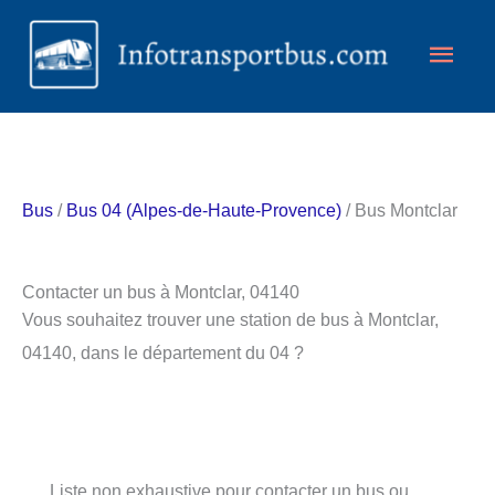
Aller
Men
au
contenu
princ
Bus
/
Bus 04 (Alpes-de-Haute-Provence)
/ Bus Montclar
Contacter un bus à Montclar, 04140
Vous souhaitez trouver une station de bus à Montclar,
04140, dans le département du 04 ?
Liste non exhaustive pour contacter un bus ou