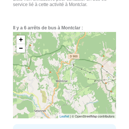
service lié à cette activité à Montclar.
Il y a 6 arrêts de bus à Montclar :
+
−
Leaflet
| © OpenStreetMap contributors