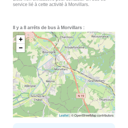
service lié à cette activité à Morvillars.
Il y a 8 arrêts de bus à Morvillars :
+
−
Leaflet
| © OpenStreetMap contributors