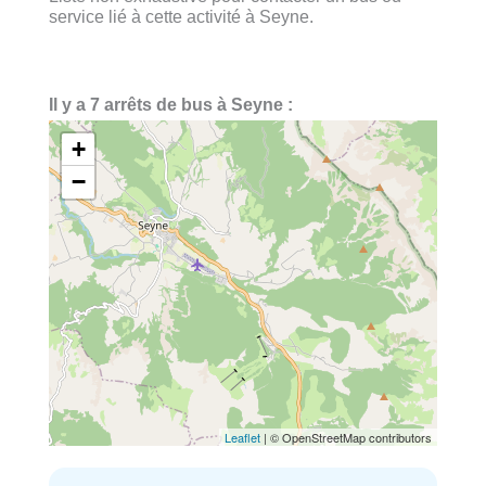
service lié à cette activité à Seyne.
Il y a 7 arrêts de bus à Seyne :
+
−
Leaflet
| © OpenStreetMap contributors