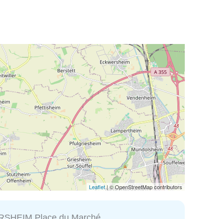
Leaflet
| © OpenStreetMap contributors
SHEIM Place du Marché