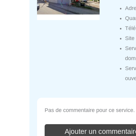
Adr
Quar
Tél
Site
Ser
domi
Ser
ouve
Pas de commentaire pour ce service.
Ajouter un commenta