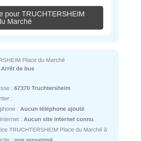
ire pour TRUCHTERSHEIM
du Marché
SHEIM Place du Marché
:
Arrêt de bus
esse :
67370 Truchtersheim
tier :
éphone :
Aucun téléphone ajouté
 internet :
Aucun site internet connu
vice TRUCHTERSHEIM Place du Marché à
cile :
non renseigné