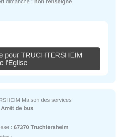
rt dimanche :
non renseigné
ire pour TRUCHTERSHEIM
 l'Eglise
HEIM Maison des services
:
Arrêt de bus
esse :
67370 Truchtersheim