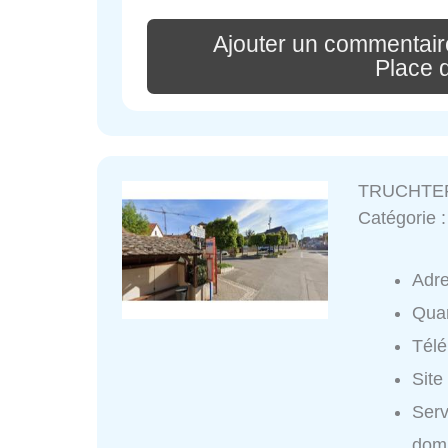
Ajouter un commenta
Place 
TRUCHTER
Catégorie 
Adr
Quar
Tél
Site
Ser
domi