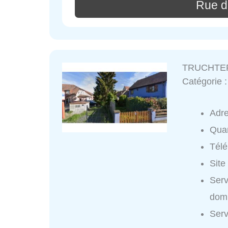
Rue de
TRUCHTERS
Catégorie 
Adr
Quar
Tél
Site
Ser
domi
Ser