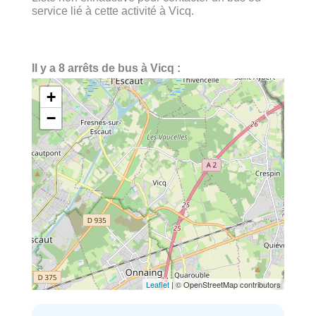
service lié à cette activité à Vicq.
Il y a 8 arrêts de bus à Vicq :
+
−
Leaflet
| © OpenStreetMap contributors