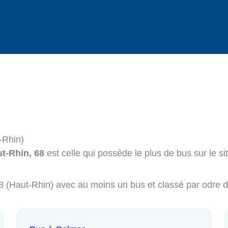
-Rhin)
t-Rhin, 68
est celle qui possède le plus de bus sur le si
 68 (Haut-Rhin) avec au moins un bus et classé par odre 