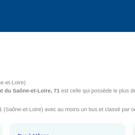
e-et-Loire)
t du Saône-et-Loire, 71
est celle qui possède le plus d
 71 (Saône-et-Loire) avec au moins un bus et classé par 