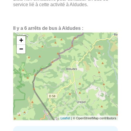
service lié à cette activité à Aldudes.
Il y a 6 arrêts de bus à Aldudes :
+
−
Leaflet
| © OpenStreetMap contributors