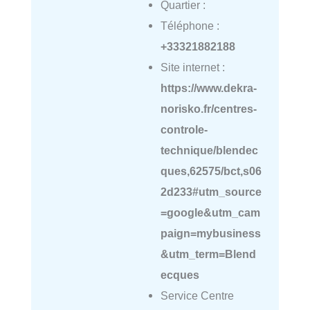
Quartier :
Téléphone :
+33321882188
Site internet :
https://www.dekra-
norisko.fr/centres-
controle-
technique/blendec
ques,62575/bct,s06
2d233#utm_source
=google&utm_cam
paign=mybusiness
&utm_term=Blend
ecques
Service Centre