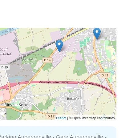
Leaflet
| © OpenStreetMap contributors
arking Aubergenville - Gare Aubergenville -