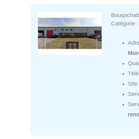
Bouqacha
Catégorie 
Adr
Mur
Quar
Tél
Site
Serv
Serv
ren