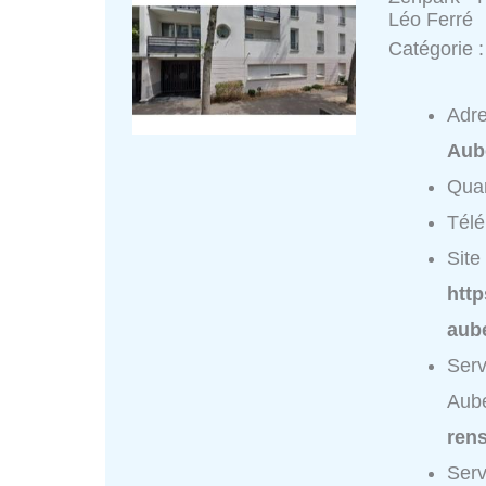
Léo Ferré
Catégorie 
Adr
Aub
Quar
Tél
Site 
http
aube
Serv
Aube
ren
Serv