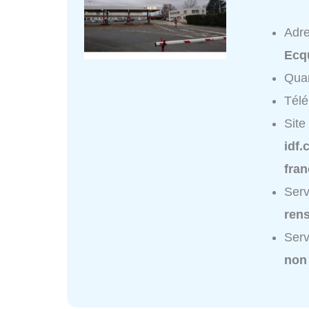
Adr
Ecqu
Quar
Tél
Site
idf
fran
Serv
ren
Serv
non