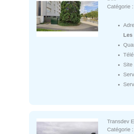
Catégorie 
Adr
Les
Quar
Tél
Site
Serv
Serv
Transdev E
Catégorie 