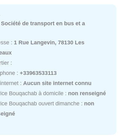
b
:
Société de transport en bus et a
esse :
1 Rue Langevin, 78130 Les
eaux
tier :
éphone :
+33963533113
 internet :
Aucun site internet connu
ice Bouqachab à domicile :
non renseigné
ice Bouqachab ouvert dimanche :
non
seigné