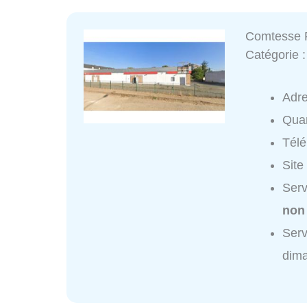
Comtesse 
Catégorie 
Adr
Quar
Tél
Site
Serv
non
Serv
dim