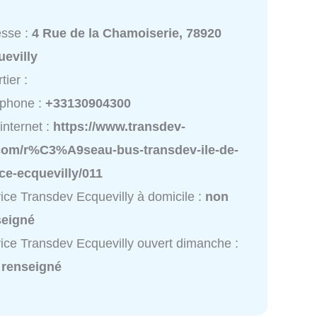
esse :
4 Rue de la Chamoiserie, 78920
evilly
tier :
éphone :
+33130904300
 internet :
https://www.transdev-
.com/r%C3%A9seau-bus-transdev-ile-de-
ce-ecquevilly/011
ice Transdev Ecquevilly à domicile :
non
seigné
ice Transdev Ecquevilly ouvert dimanche :
 renseigné