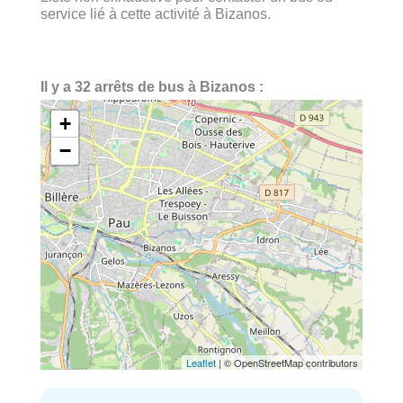
service lié à cette activité à Bizanos.
Il y a 32 arrêts de bus à Bizanos :
+
−
Leaflet
| © OpenStreetMap contributors