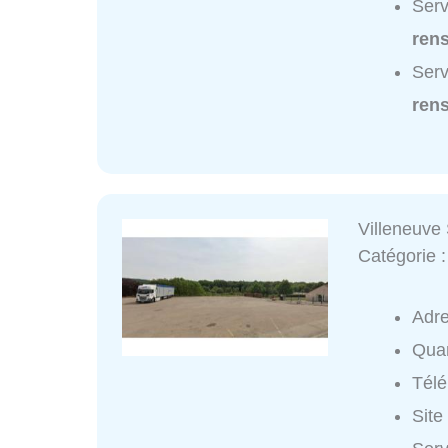
Serv
ren
Serv
ren
Villeneuve 
Catégorie 
Adr
Quar
Tél
Site