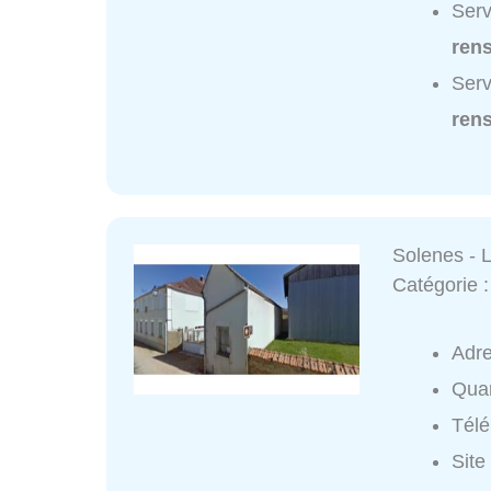
Serv
ren
Serv
ren
Solenes - 
Catégorie 
Adr
Quar
Tél
Site