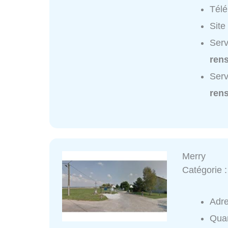
Tél
Site
Serv
ren
Serv
ren
Merry
Catégorie 
Adr
Quar