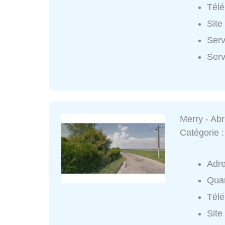
Tél
Site
Serv
Serv
Merry - Abr
Catégorie 
Adr
Quar
Tél
Site