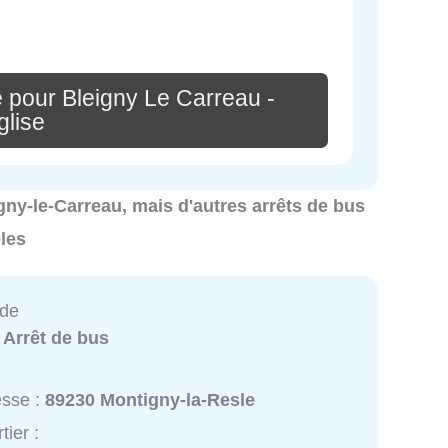
 pour Bleigny Le Carreau -
glise
igny-le-Carreau, mais d'autres arrêts de bus
les
ade
:
Arrêt de bus
esse :
89230 Montigny-la-Resle
tier :