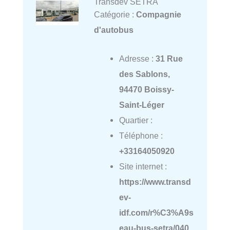
Transdev SETRA
Catégorie :
Compagnie
d'autobus
Adresse :
31 Rue
des Sablons,
94470 Boissy-
Saint-Léger
Quartier :
Téléphone :
+33164050920
Site internet :
https://www.transd
ev-
idf.com/r%C3%A9s
eau-bus-setra/040