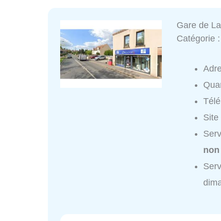
Gare de La
Catégorie 
Adr
Quar
Tél
Site
Serv
non
Serv
dim