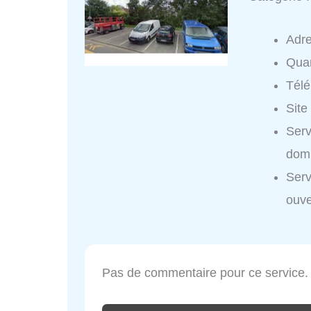
Adr
Quar
Tél
Site
Serv
domi
Serv
ouve
Pas de commentaire pour ce service.