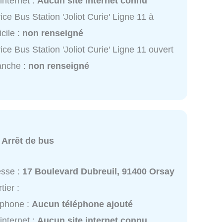
 internet :
Aucun site internet connu
ice Bus Station 'Joliot Curie' Ligne 11 à
cile :
non renseigné
ice Bus Station 'Joliot Curie' Ligne 11 ouvert
anche :
non renseigné
A
:
Arrêt de bus
esse :
17 Boulevard Dubreuil, 91400 Orsay
tier :
éphone :
Aucun téléphone ajouté
 internet :
Aucun site internet connu