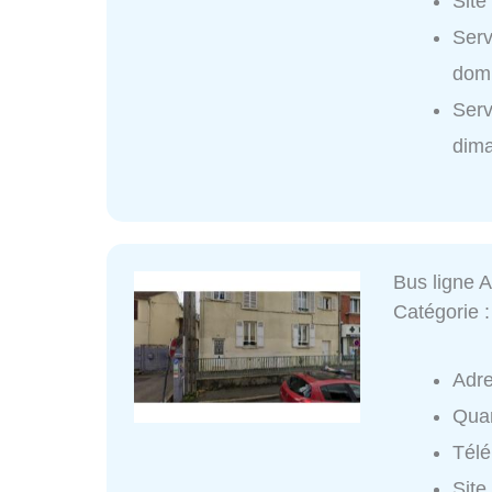
Site
Serv
domi
Serv
dim
Bus ligne 
Catégorie 
Adr
Quar
Tél
Site