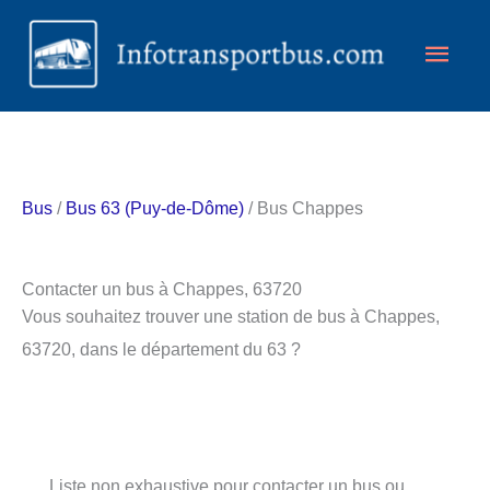
Aller
Men
au
contenu
princ
Bus
/
Bus 63 (Puy-de-Dôme)
/ Bus Chappes
Contacter un bus à Chappes, 63720
Vous souhaitez trouver une station de bus à Chappes,
63720, dans le département du 63 ?
Liste non exhaustive pour contacter un bus ou