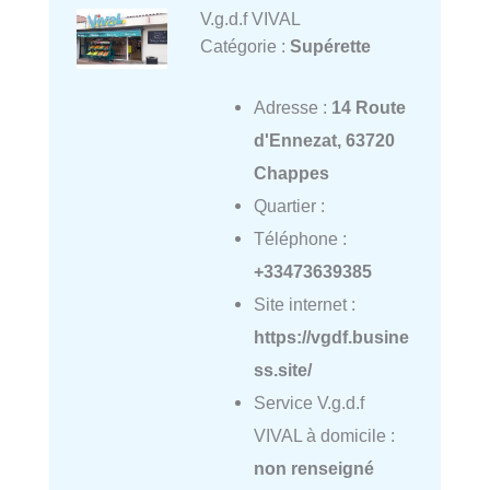
V.g.d.f VIVAL
Catégorie :
Supérette
Adresse :
14 Route
d'Ennezat, 63720
Chappes
Quartier :
Téléphone :
+33473639385
Site internet :
https://vgdf.busine
ss.site/
Service V.g.d.f
VIVAL à domicile :
non renseigné