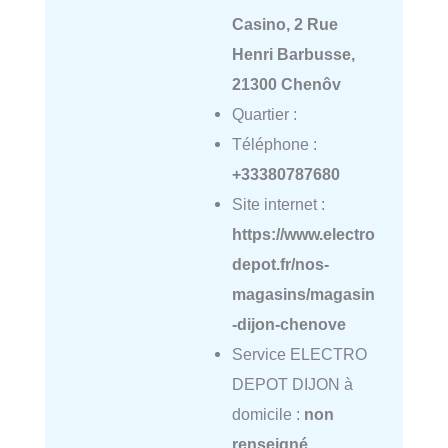
Casino, 2 Rue
Henri Barbusse,
21300 Chenôv
Quartier :
Téléphone :
+33380787680
Site internet :
https://www.electro
depot.fr/nos-
magasins/magasin
-dijon-chenove
Service ELECTRO
DEPOT DIJON à
domicile :
non
renseigné