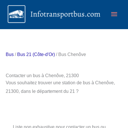
Aller
Men
au
contenu
princ
Bus
/
Bus 21 (Côte-d'Or)
/ Bus Chenôve
Contacter un bus à Chenôve, 21300
Vous souhaitez trouver une station de bus à Chenôve,
21300, dans le département du 21 ?
Liste non exhaustive pour contacter un bus ou