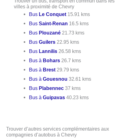
Trouver un bus, transport en commun dans les
villes à proximité de Chevry
Bus
Le Conquet
15.91 kms
Bus
Saint-Renan
16.5 kms
Bus
Plouzané
21.73 kms
Bus
Guilers
22.95 kms
Bus
Lannilis
26.58 kms
Bus à
Bohars
26.7 kms
Bus à
Brest
29.79 kms
Bus à
Gouesnou
32.61 kms
Bus
Plabennec
37 kms
Bus à
Guipavas
40.23 kms
Trouver d’autres services complémentaires aux
compagnies d’autobus à Chevry