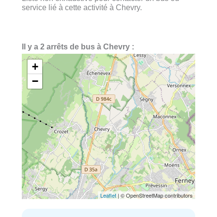
service lié à cette activité à Chevry.
Il y a 2 arrêts de bus à Chevry :
+
−
Leaflet
| © OpenStreetMap contributors