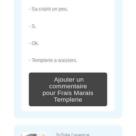
- Sa craint un peu.
- S.
- Ok.
- Templerie a waiziers.
Ajouter un
commentaire
pour Frais Marais
Templerie
?v?ole l'agence