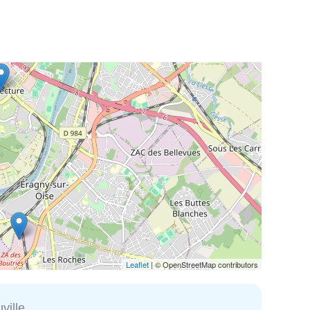
Leaflet
| © OpenStreetMap contributors
ville