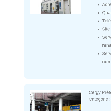
Adr
Quar
Tél
Site
Serv
ren
Serv
non
Cergy Préfe
Catégorie 