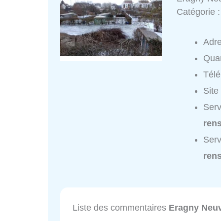
Catégorie 
Adr
Quar
Tél
Site
Serv
ren
Serv
ren
Liste des commentaires
Eragny Neuv