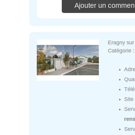
Ajouter un comment
Eragny sur 
Catégorie 
Adr
Quar
Tél
Site
Serv
ren
Serv