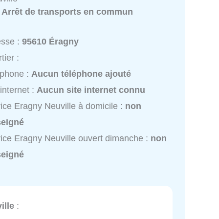
:
Arrêt de transports en commun
esse :
95610 Éragny
tier :
éphone :
Aucun téléphone ajouté
 internet :
Aucun site internet connu
ice Eragny Neuville à domicile :
non
seigné
ice Eragny Neuville ouvert dimanche :
non
seigné
ille
: