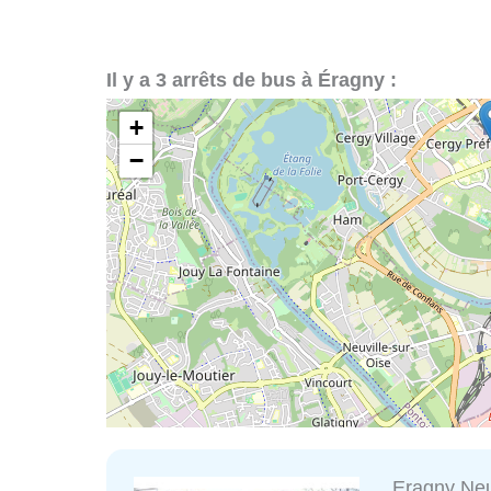
Il y a 3 arrêts de bus à Éragny :
+
−
Eragny Neu