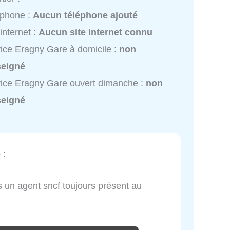
éphone :
Aucun téléphone ajouté
 internet :
Aucun site internet connu
ice Eragny Gare à domicile :
non
seigné
ice Eragny Gare ouvert dimanche :
non
seigné
e
:
 un agent sncf toujours présent au