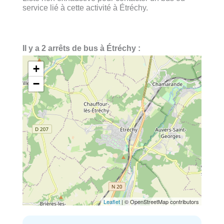
service lié à cette activité à Étréchy.
Il y a 2 arrêts de bus à Étréchy :
+
−
Leaflet
| © OpenStreetMap contributors