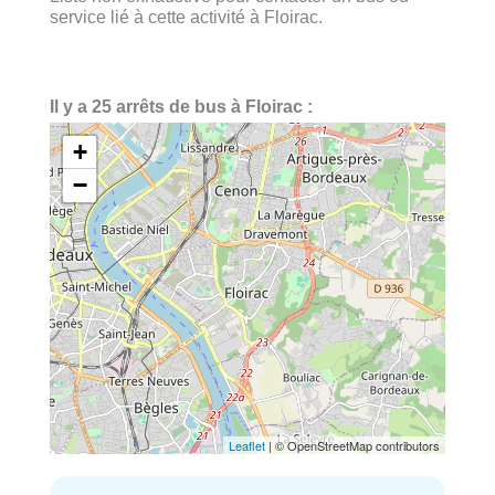
service lié à cette activité à Floirac.
Il y a 25 arrêts de bus à Floirac :
+
−
Leaflet
| © OpenStreetMap contributors