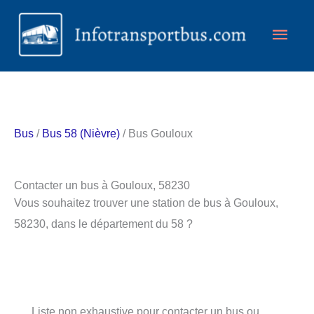
Aller
Men
au
contenu
princ
Bus
/
Bus 58 (Nièvre)
/ Bus Gouloux
Contacter un bus à Gouloux, 58230
Vous souhaitez trouver une station de bus à Gouloux,
58230, dans le département du 58 ?
Liste non exhaustive pour contacter un bus ou