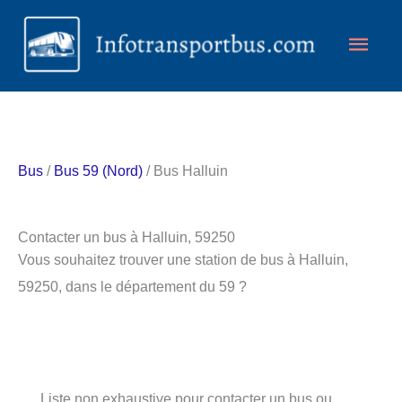
Aller
Men
au
contenu
princ
Bus
/
Bus 59 (Nord)
/ Bus Halluin
Contacter un bus à Halluin, 59250
Vous souhaitez trouver une station de bus à Halluin,
59250, dans le département du 59 ?
Liste non exhaustive pour contacter un bus ou