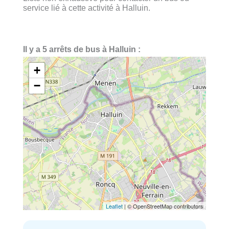
service lié à cette activité à Halluin.
Il y a 5 arrêts de bus à Halluin :
+
−
Leaflet
| © OpenStreetMap contributors