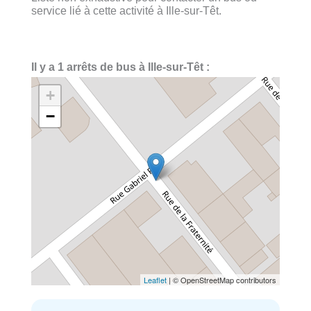
service lié à cette activité à Ille-sur-Têt.
Il y a 1 arrêts de bus à Ille-sur-Têt :
+
−
Leaflet
| © OpenStreetMap contributors