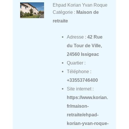
Ehpad Korian Yvan Roque
Catégorie :
Maison de
retraite
Adresse :
42 Rue
du Tour de Ville,
24560 Issigeac
Quartier :
Téléphone :
+33553746400
Site internet :
https://www.korian.
fr/maison-
retraite/ehpad-
korian-yvan-roque-