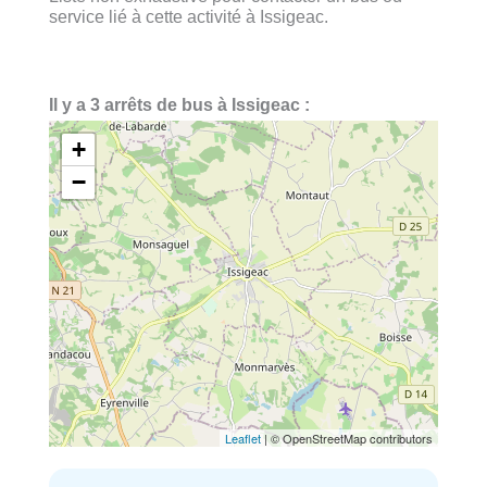
service lié à cette activité à Issigeac.
Il y a 3 arrêts de bus à Issigeac :
+
−
Leaflet
| © OpenStreetMap contributors