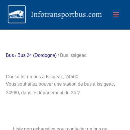
Aller
Men
au
contenu
princ
Bus
/
Bus 24 (Dordogne)
/ Bus Issigeac
Contacter un bus à Issigeac, 24560
Vous souhaitez trouver une station de bus à Issigeac,
24560, dans le département du 24 ?
Liste non exhaustive pour contacter un bus ou