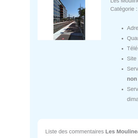
Les Mouli
Catégorie 
Adr
Quar
Tél
Site
Serv
non
Serv
dim
Liste des commentaires
Les Moulin