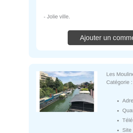
- Jolie ville.
Ajouter un comme
Les Mouli
Catégorie 
Adr
Quar
Tél
Site