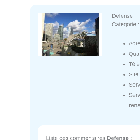
Defense
Catégorie 
Adr
Quar
Tél
Site
Serv
Serv
ren
Liste des commentaires
Defense
: