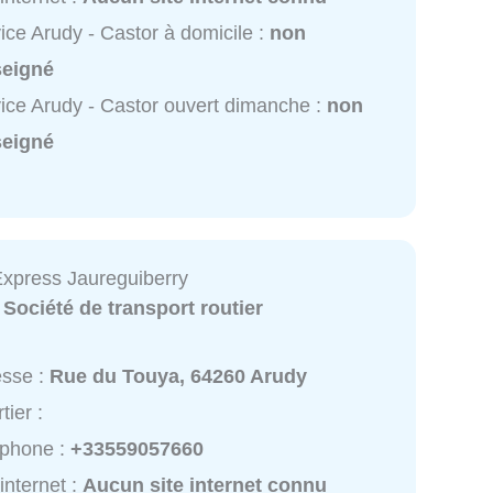
ice Arudy - Castor à domicile :
non
seigné
ice Arudy - Castor ouvert dimanche :
non
seigné
Express Jaureguiberry
:
Société de transport routier
esse :
Rue du Touya, 64260 Arudy
tier :
éphone :
+33559057660
 internet :
Aucun site internet connu