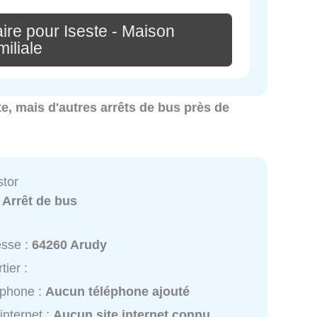
ire pour Iseste - Maison
iliale
ste, mais d'autres arrêts de bus près de
stor
:
Arrêt de bus
esse :
64260 Arudy
tier :
éphone :
Aucun téléphone ajouté
 internet :
Aucun site internet connu