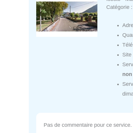
Catégorie 
Adr
Quar
Tél
Site
Serv
non
Serv
dim
Pas de commentaire pour ce service.