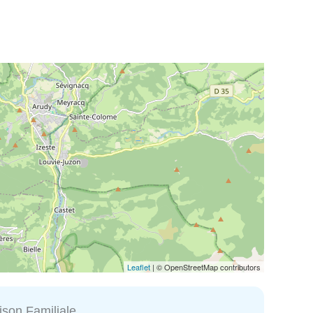
Leaflet
| © OpenStreetMap contributors
ison Familiale