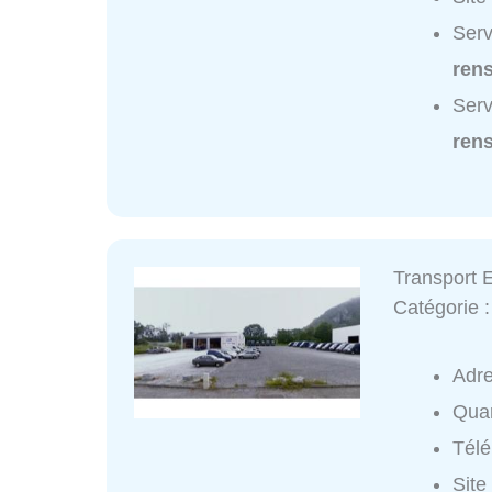
Serv
ren
Serv
ren
Transport 
Catégorie 
Adr
Quar
Tél
Site