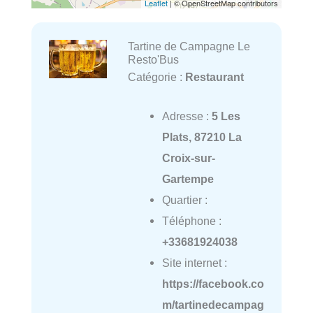
Leaflet
| © OpenStreetMap contributors
Tartine de Campagne Le
Resto'Bus
Catégorie :
Restaurant
Adresse :
5 Les
Plats, 87210 La
Croix-sur-
Gartempe
Quartier :
Téléphone :
+33681924038
Site internet :
https://facebook.co
m/tartinedecampag