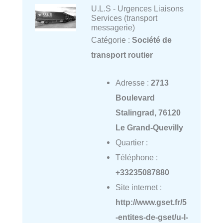
U.L.S - Urgences Liaisons
Services (transport
messagerie)
Catégorie :
Société de
transport routier
Adresse :
2713
Boulevard
Stalingrad, 76120
Le Grand-Quevilly
Quartier :
Téléphone :
+33235087880
Site internet :
http://www.gset.fr/5
-entites-de-gset/u-l-