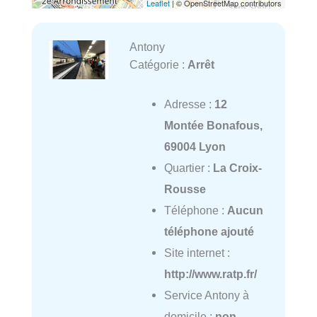
Leaflet
| © OpenStreetMap contributors
Antony
Catégorie :
Arrêt
Adresse :
12
Montée Bonafous,
69004 Lyon
Quartier :
La Croix-
Rousse
Téléphone :
Aucun
téléphone ajouté
Site internet :
http://www.ratp.fr/
Service Antony à
domicile :
non