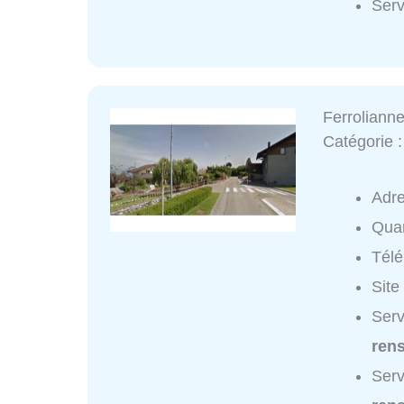
Serv
Ferroliann
Catégorie 
Adr
Quar
Tél
Site
Serv
ren
Serv