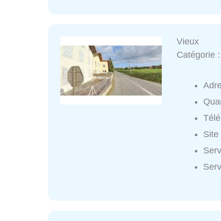
Vieux
Catégorie 
Adr
Quar
Tél
Site
Serv
Serv