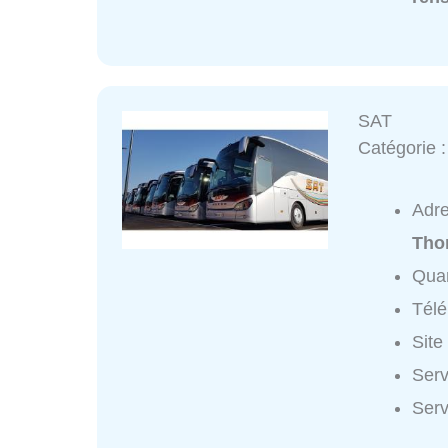
SAT
Catégorie 
Adr
Tho
Quar
Tél
Site
Serv
Serv