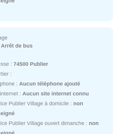
seigné
lage
:
Arrêt de bus
esse :
74500 Publier
tier :
éphone :
Aucun téléphone ajouté
 internet :
Aucun site internet connu
ice Publier Village à domicile :
non
seigné
ice Publier Village ouvert dimanche :
non
seigné