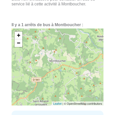
service lié à cette activité à Montboucher.
Il y a 1 arrêts de bus à Montboucher :
+
−
Leaflet
| © OpenStreetMap contributors