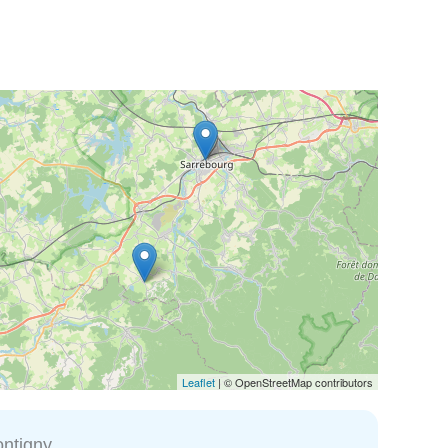
Leaflet
| © OpenStreetMap contributors
ntigny