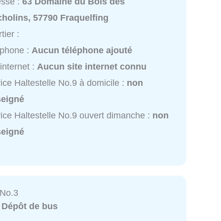
esse :
63 Domaine du Bois des
holins, 57790 Fraquelfing
tier :
éphone :
Aucun téléphone ajouté
 internet :
Aucun site internet connu
ice Haltestelle No.9 à domicile :
non
seigné
ice Haltestelle No.9 ouvert dimanche :
non
seigné
 No.3
:
Dépôt de bus