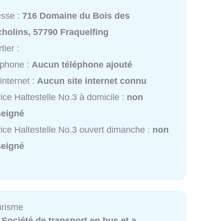
esse :
716 Domaine du Bois des
holins, 57790 Fraquelfing
tier :
éphone :
Aucun téléphone ajouté
 internet :
Aucun site internet connu
ice Haltestelle No.3 à domicile :
non
seigné
ice Haltestelle No.3 ouvert dimanche :
non
seigné
urisme
:
Société de transport en bus et a