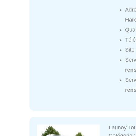
Adr
Harc
Quar
Tél
Site
Serv
ren
Serv
ren
Launoy To
Catégorie 