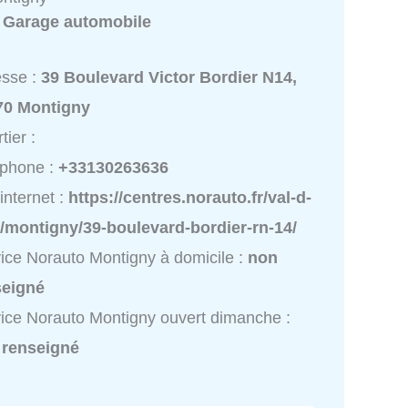
:
Garage automobile
esse :
39 Boulevard Victor Bordier N14,
70 Montigny
tier :
éphone :
+33130263636
 internet :
https://centres.norauto.fr/val-d-
/montigny/39-boulevard-bordier-rn-14/
ice Norauto Montigny à domicile :
non
seigné
ice Norauto Montigny ouvert dimanche :
 renseigné