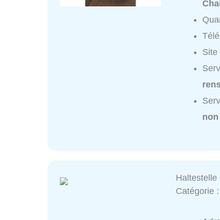
Cha
Quar
Tél
Site
Serv
ren
Serv
non
Haltestelle
Catégorie 