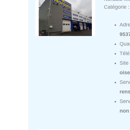
Catégorie 
Adr
953
Quar
Tél
Site
oise
Serv
ren
Serv
non