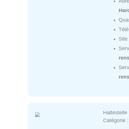
Adr
Harc
Quar
Tél
Site
Serv
ren
Serv
ren
Haltestelle
Catégorie 