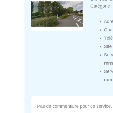
Catégorie 
Adr
Quar
Tél
Site
Serv
ren
Serv
non
Pas de commentaire pour ce service.