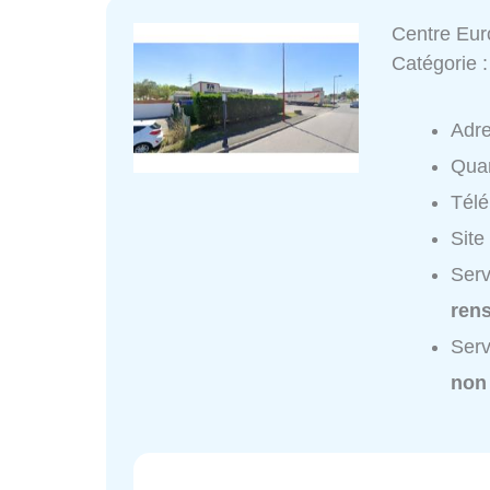
Centre Eur
Catégorie 
Adr
Quar
Tél
Site
Serv
ren
Serv
non