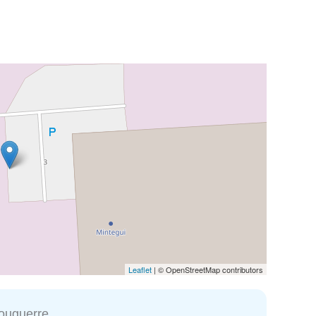
Leaflet
| © OpenStreetMap contributors
ouguerre