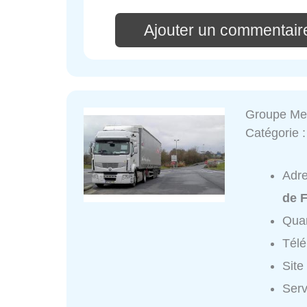
Ajouter un commentair
Groupe Me
Catégorie 
Adr
de 
Quar
Tél
Site
Serv