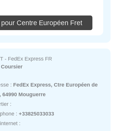
 pour Centre Européen Fret
T - FedEx Express FR
:
Coursier
esse :
FedEx Express, Ctre Européen de
t, 64990 Mouguerre
tier :
éphone :
+33825033033
internet :