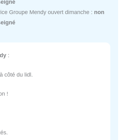
seigné
ice Groupe Mendy ouvert dimanche :
non
seigné
dy
:
à côté du lidl.
on !
tés.