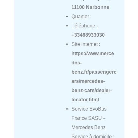
11100 Narbonne
Quartier :
Téléphone :
+33468933030
Site internet :
https://www.merce
des-
benz.fr/passengerc
ars/mercedes-
benz-cars/dealer-
locator.html
Service EvoBus
France SASU -
Mercedes Benz
Service à domicile :