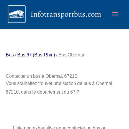
Aller
Men
au
contenu
princ
Bus
/
Bus 67 (Bas-Rhin)
/ Bus Obernai
Contacter un bus à Obernai, 67210
Vous souhaitez trouver une station de bus à Obernai,
67210, dans le département du 67 ?
Liste non exhaustive pour contacter un bus ou