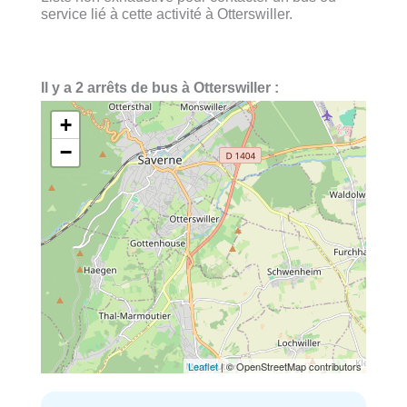
service lié à cette activité à Otterswiller.
Il y a 2 arrêts de bus à Otterswiller :
+
−
Leaflet
| © OpenStreetMap contributors