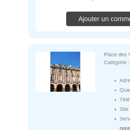
Ajouter un comme
Place des 
Catégorie 
Adr
Quar
Tél
Site
Serv
ren