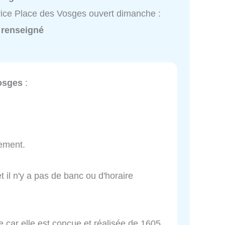
ice Place des Vosges ouvert dimanche :
 renseigné
osges
:
ement.
et il n'y a pas de banc ou d'horaire
 car elle est conçue et réalisée de 1605