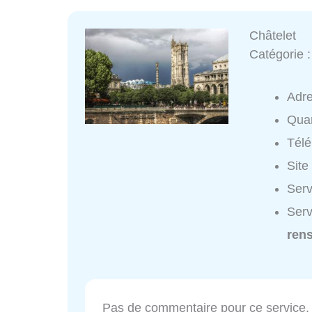
Châtelet
Catégorie 
Adr
Quar
Tél
Site
Serv
Serv
ren
Pas de commentaire pour ce service.