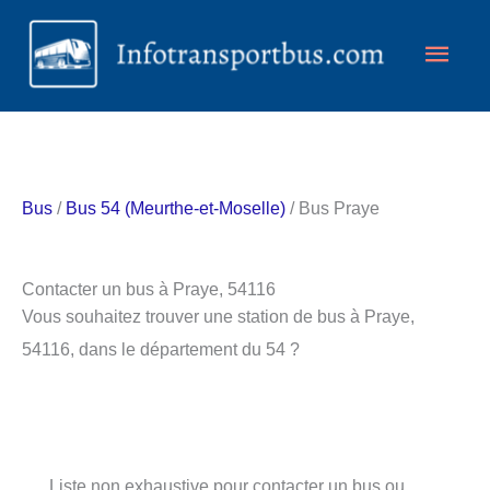
Aller
Men
au
contenu
princ
Bus
/
Bus 54 (Meurthe-et-Moselle)
/ Bus Praye
Contacter un bus à Praye, 54116
Vous souhaitez trouver une station de bus à Praye,
54116, dans le département du 54 ?
Liste non exhaustive pour contacter un bus ou