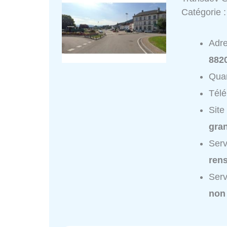
Catégorie 
Adr
882
Quar
Tél
Site
gran
Serv
ren
Serv
non