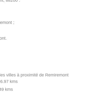
nt, 88200 :
emont ;
ont.
es villes à proximité de Remiremont
6.97 kms
49 kms