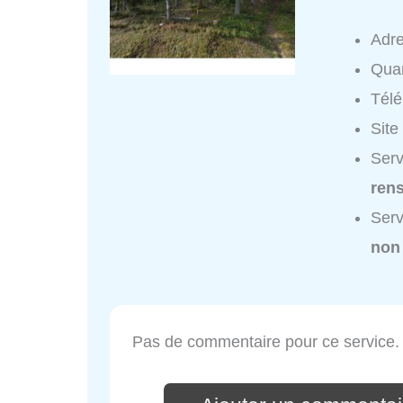
Adr
Quar
Tél
Site
Serv
ren
Serv
non
Pas de commentaire pour ce service.