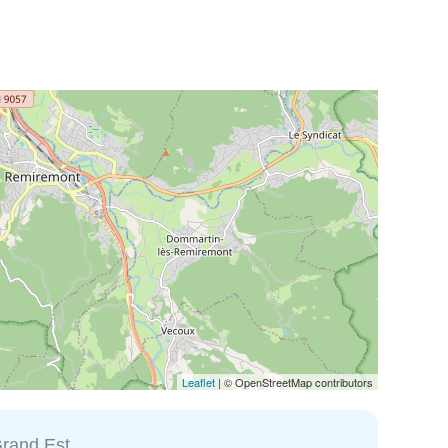
Leaflet
| © OpenStreetMap contributors
rand Est