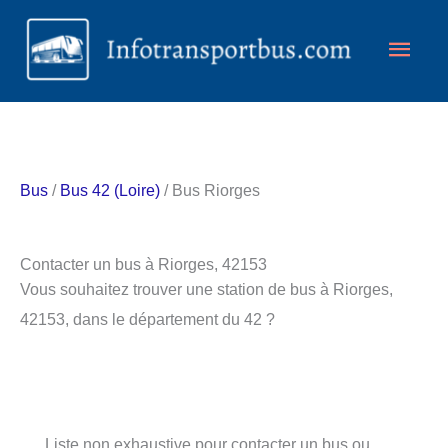
Aller
Men
au
contenu
princ
Bus
/
Bus 42 (Loire)
/ Bus Riorges
Contacter un bus à Riorges, 42153
Vous souhaitez trouver une station de bus à Riorges,
42153, dans le département du 42 ?
Liste non exhaustive pour contacter un bus ou