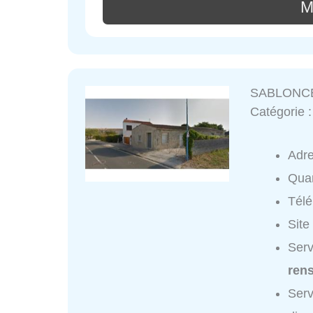
M
SABLONCE
Catégorie 
Adr
Quar
Tél
Site
Ser
ren
Ser