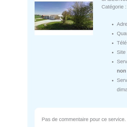
Catégorie 
Adr
Quar
Tél
Site
Serv
non
Ser
dim
Pas de commentaire pour ce service.