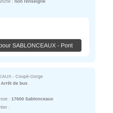
anche :
non renseigné
e pour SABLONCEAUX - Pont
AUX - Coupé-Gorge
:
Arrêt de bus
esse :
17600 Sablonceaux
tier :