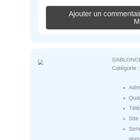
Ajouter un commenta
M
SABLONCEA
Catégorie 
Adr
Quar
Tél
Site
Ser
domi