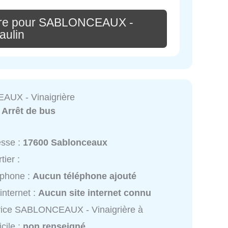
ire pour SABLONCEAUX -
aulin
UX - Vinaigrière
:
Arrêt de bus
esse :
17600 Sablonceaux
tier :
éphone :
Aucun téléphone ajouté
 internet :
Aucun site internet connu
vice SABLONCEAUX - Vinaigrière à
cile :
non renseigné