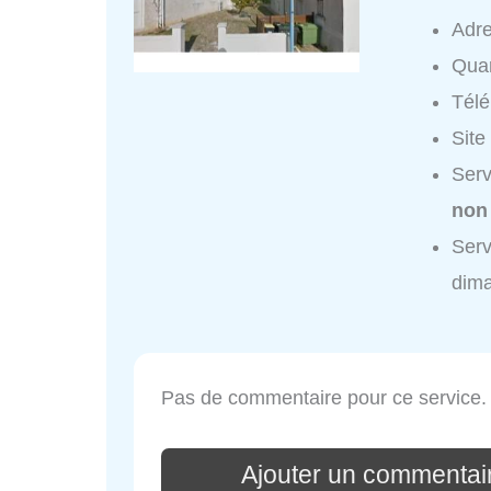
Adr
Quar
Tél
Site
Serv
non
Ser
dim
Pas de commentaire pour ce service.
Ajouter un commenta