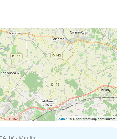
Leaflet
| © OpenStreetMap contributors
AUX - Maulin