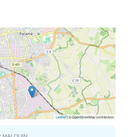
Leaflet
| © OpenStreetMap contributors
R MALOUIN