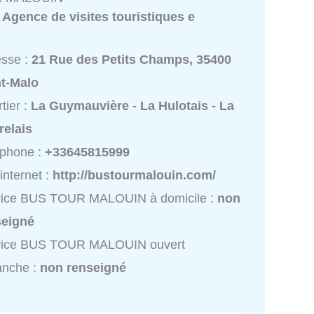
:
Agence de visites touristiques e
esse :
21 Rue des Petits Champs, 35400
nt-Malo
tier :
La Guymauvière - La Hulotais - La
relais
éphone :
+33645815999
 internet :
http://bustourmalouin.com/
vice BUS TOUR MALOUIN à domicile :
non
seigné
vice BUS TOUR MALOUIN ouvert
anche :
non renseigné