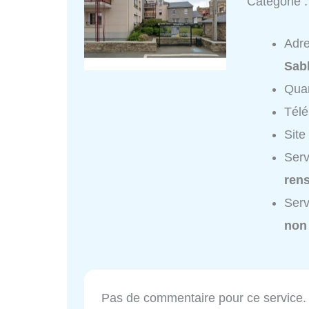
Catégorie 
Adr
Sab
Quar
Tél
Site
Serv
ren
Serv
non
Pas de commentaire pour ce service.