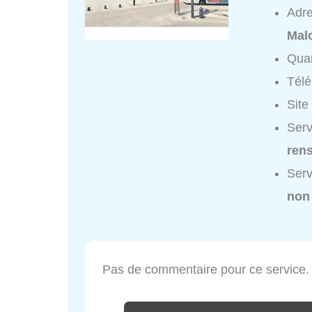
Adr
Mal
Quar
Tél
Site
Serv
ren
Serv
non
Pas de commentaire pour ce service.