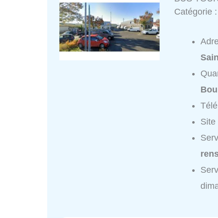
Catégorie 
Adr
Sai
Quar
Bou
Tél
Site
Ser
ren
Ser
dim