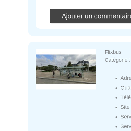
Ajouter un commentair
Flixbus
Catégorie 
Adr
Quar
Tél
Site
Serv
Serv