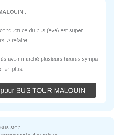
MALOUIN
:
conductrice du bus (eve) est super
s. A refaire.
rès avoir marché plusieurs heures sympa
r en plus.
re pour BUS TOUR MALOUIN
Bus stop