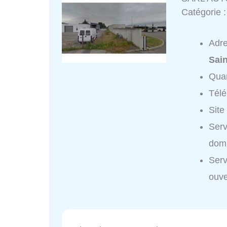
Catégorie 
Adr
Sain
Quar
Tél
Site
Ser
domi
Ser
ouve