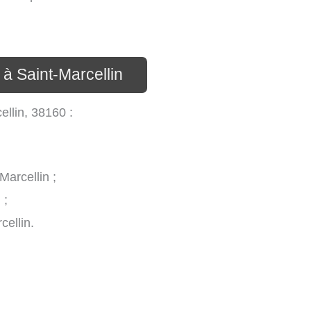
 à Saint-Marcellin
ellin, 38160 :
arcellin ;
 ;
cellin.