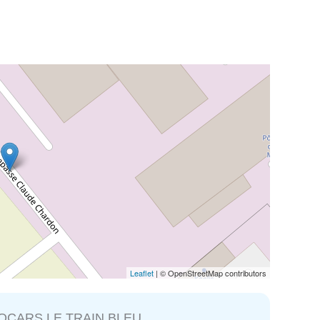
Leaflet
| © OpenStreetMap contributors
OCARS LE TRAIN BLEU