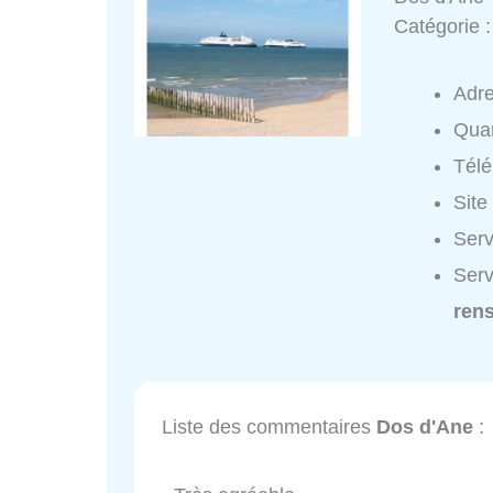
Catégorie 
Adr
Quar
Tél
Site
Serv
Serv
ren
Liste des commentaires
Dos d'Ane
: