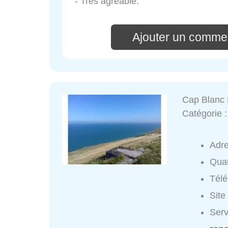
- Très agréable.
Ajouter un commen
Cap Blanc
Catégorie 
Adr
Quar
Tél
Site
Serv