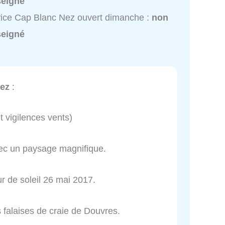
seigné
ice Cap Blanc Nez ouvert dimanche :
non
seigné
ez
:
t vigilences vents)
avec un paysage magnifique.
ur de soleil 26 mai 2017.
s falaises de craie de Douvres.