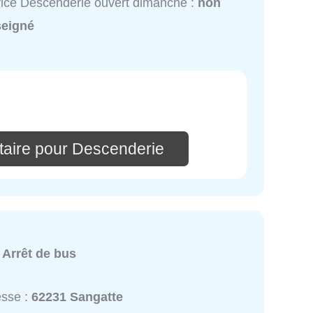
ice Descenderie ouvert dimanche :
non
seigné
aire pour Descenderie
:
Arrêt de bus
esse :
62231 Sangatte