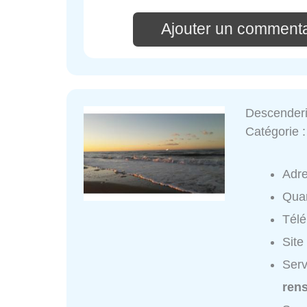
Ajouter un commenta
Descender
Catégorie 
Adr
Quar
Tél
Site
Serv
ren