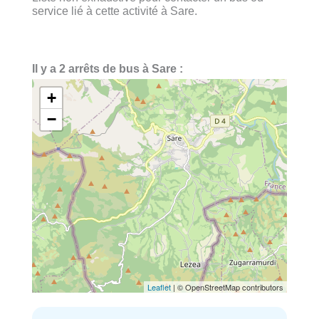
service lié à cette activité à Sare.
Il y a 2 arrêts de bus à Sare :
+
−
Leaflet
| © OpenStreetMap contributors