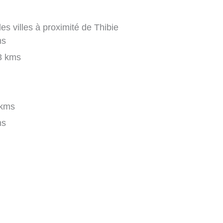
s villes à proximité de Thibie
ms
3 kms
 kms
ms