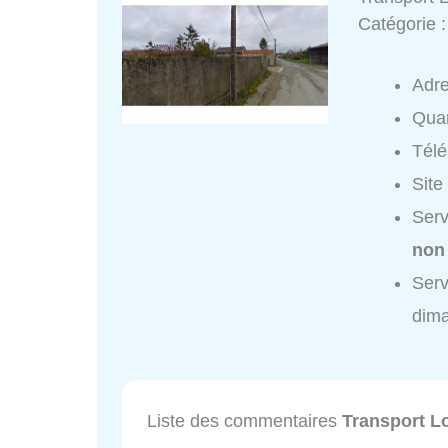
Catégorie 
Adr
Quar
Tél
Site
Serv
non
Serv
dim
Liste des commentaires
Transport L