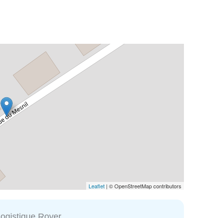
Leaflet
| © OpenStreetMap contributors
Logistique Royer