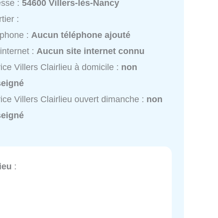
esse :
54600 Villers-lès-Nancy
tier :
éphone :
Aucun téléphone ajouté
 internet :
Aucun site internet connu
ice Villers Clairlieu à domicile :
non
seigné
ice Villers Clairlieu ouvert dimanche :
non
seigné
lieu
: