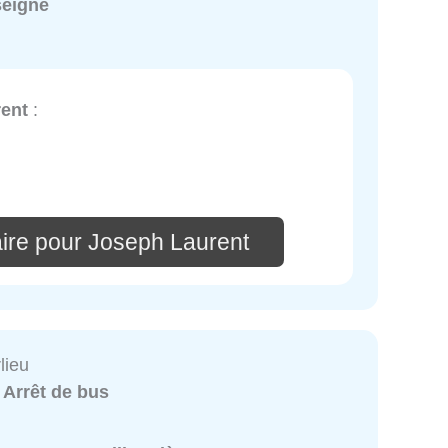
seigné
ent
:
ire pour Joseph Laurent
rlieu
:
Arrêt de bus