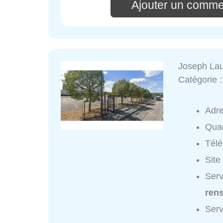
Ajouter un comme
Joseph Lau
Catégorie 
Adr
Quar
Tél
Site
Serv
ren
Serv