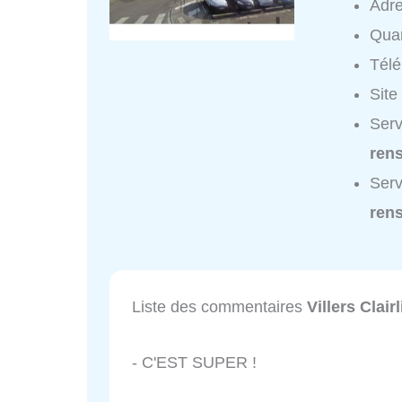
Adr
Quar
Tél
Site
Serv
ren
Serv
ren
Liste des commentaires
Villers Clair
- C'EST SUPER !