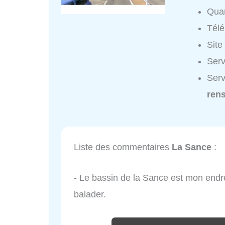
Quar
Tél
Site
Serv
Serv
ren
Liste des commentaires
La Sance
:
- Le bassin de la Sance est mon endroi
balader.