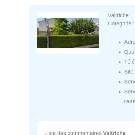
Valtriche
Catégorie 
Adr
Quar
Tél
Site
Serv
Serv
ren
Liste des commentaires
Valtriche
: